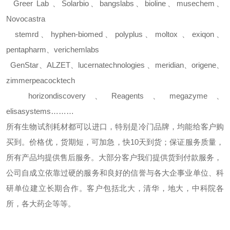
Greer Lab
、
Solarbio
、
bangslabs
、
bioline
、
musechem
、
Novocastra
stemrd
、
hyphen-biomed
、
polyplus
、
moltox
、
exiqon
、
pentapharm
、
verichemlabs
GenStar
、
ALZET
、
lucernatechnologies
、
meridian
、
origene
、
zimmerpeacocktech
horizondiscovery
、
Reagents
、
megazyme
、
elisasystems………
所有生物试剂耗材都可以进口，特别是冷门品牌，均能给客户购
买到。价格优，货期短，可加急，快
10
天到货；保证服务质量，
所有产品均提供售后服务。大部分客户我们提供货到付款服务，
公司自成立依靠过硬的服务和良好的信誉与各大企事业单位、科
研单位建立长期合作。客户包括北大，清华，地大，中科院各
所，各大药企等等。