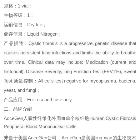
规格：
1 vial
；
生物等级：
1
；
运输信息：
Dry Ice
；
储存信息：
Liquid Nitrogen
；
产品描述：
Cystic fibrosis is a progressive, genetic disease that
causes persistent lung infections and limits the ability to breathe
over time. Clinical data may include: Medication (current and
historical), Disease Severity, lung Function Test (FEV1%), Sweat
Test.
质量控制：
All cells test negative for mycoplasma, bacteria,
yeast, and fungi
；
产品应用：
For research use only.
二、品牌介绍
AcceGen
人囊性纤维化外周血单个核细胞
Human Cystic Fibrosis
Peripheral Blood Mononuclear Cells
来
自于美国
AcceGen
公司，
AcceGen
是美国
ling-xian
的生物技术