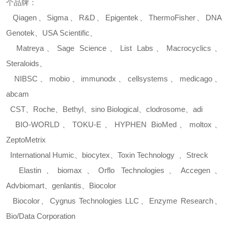
个品牌：
Qiagen
、
Sigma
、
R&D
、
Epigentek
、
ThermoFisher
、
DNA
Genotek
、
USA Scientific
、
Matreya
、
Sage Science
、
List Labs
、
Macrocyclics
、
Steraloids
、
NIBSC
、
mobio
、
immunodx
、
cellsystems
、
medicago
、
abcam
CST
、
Roche
、
Bethyl
、
sino Biological
、
clodrosome
、
adi
BIO-WORLD
、
TOKU-E
、
HYPHEN BioMed
、
moltox
、
ZeptoMetrix
International Humic
、
biocytex
、
Toxin Technology
、
Streck
Elastin
、
biomax
、
Orflo Technologies
、
Accegen
、
Advbiomart
、
genlantis
、
Biocolor
Biocolor
、
Cygnus Technologies LLC
、
Enzyme Research
、
Bio/Data Corporation