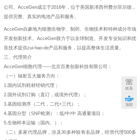
公司。
AcceGen
成立于
2016
年，位于美国新泽西州费尔菲尔德，
提供完整、真实的电池产品和服务。
AcceGen
自豪地为细胞生物学、制药、生物技术和特种成分市场
开发创新技术。
AcceGen
致力于以全球制造、开发专业知识和优
良技术提供
zui-hao-de
产品和服务，以提高整体生活质量。
三、代理简介
AcceGen
细胞代理
——北京百奥创新科技有限公司：
（一）辐射五大服务方向：
1.
国内试剂耗材经销代理；
联系
2.
国外试剂订购（直订，或境外代理）；
3.
基因组测序（二代，二代
+
三代）；
顶部
4.
基因分型（
SNP
检测）：低
/
中
/
中
高通量项目；
5.
生物样本运输（国内、）；
（二）多家代理品牌，涉及
30
多种较有名品牌，经营代理
500
多