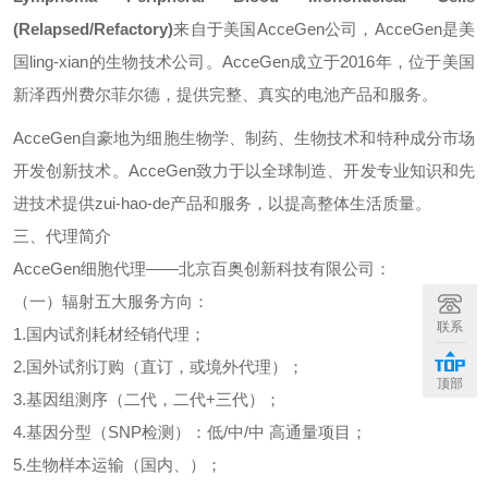
(Relapsed/Refactory)
来
自于美国
AcceGen
公司，
AcceGen
是美
国
ling-xian
的生物技术公司。
AcceGen
成立于
2016
年，位于美国
新泽西州费尔菲尔德，提供完整、真实的电池产品和服务。
AcceGen
自豪地为细胞生物学、制药、生物技术和特种成分市场
开发创新技术。
AcceGen
致力于以全球制造、开发专业知识和先
进技术提供
zui-hao-de
产品和服务，以提高整体生活质量。
三、代理简介
AcceGen
细胞代理
——
北京百奥创新科技有限公司：
（一）辐射五大服务方向：
联系
1.
国内试剂耗材经销代理；
2.
国外试剂订购（直订，或境外代理）；
顶部
3.
基因组测序（二代，二代
+
三代）；
4.
基因分型（
SNP
检测）：低
/
中
/
中
高通量项目；
5.
生物样本运输（国内、）；