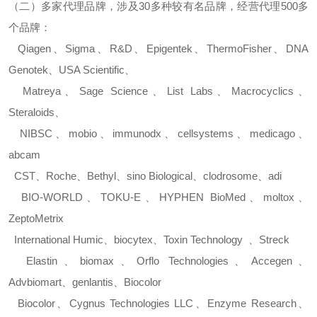
（二）多家代理品牌，涉及
30
多种较有名品牌，经营代理
500
多
个品牌：
Qiagen
、
Sigma
、
R&D
、
Epigentek
、
ThermoFisher
、
DNA
Genotek
、
USA Scientific
、
Matreya
、
Sage Science
、
List Labs
、
Macrocyclics
、
Steraloids
、
NIBSC
、
mobio
、
immunodx
、
cellsystems
、
medicago
、
abcam
CST
、
Roche
、
Bethyl
、
sino Biological
、
clodrosome
、
adi
BIO-WORLD
、
TOKU-E
、
HYPHEN BioMed
、
moltox
、
ZeptoMetrix
International Humic
、
biocytex
、
Toxin Technology
、
Streck
Elastin
、
biomax
、
Orflo Technologies
、
Accegen
、
Advbiomart
、
genlantis
、
Biocolor
Biocolor
、
Cygnus Technologies LLC
、
Enzyme Research
、