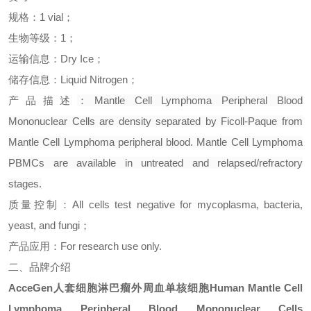
规格：
1 vial
；
生物等级：
1
；
运输信息：
Dry Ice
；
储存信息：
Liquid Nitrogen
；
产品描述
：
Mantle Cell Lymphoma Peripheral Blood
Mononuclear Cells are density separated by Ficoll-Paque from
Mantle Cell Lymphoma peripheral blood. Mantle Cell Lymphoma
PBMCs are available in untreated and relapsed/refractory
stages.
质量控制：
All cells test negative for mycoplasma, bacteria,
yeast, and fungi
；
产品应用：
For research use only.
二、品牌介绍
AcceGen
人套细胞淋巴瘤外周血单核细胞
Human Mantle Cell
Lymphoma Peripheral Blood Mononuclear Cells