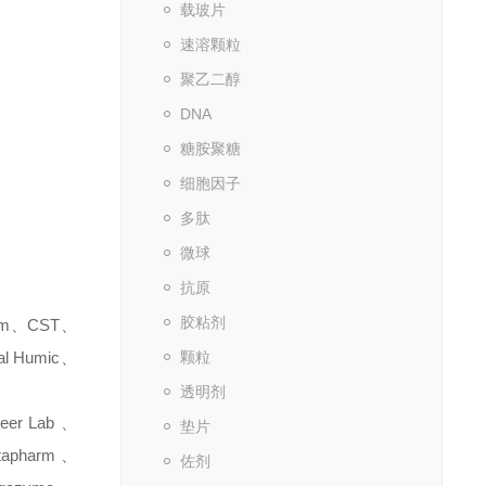
载玻片
速溶颗粒
聚乙二醇
DNA
糖胺聚糖
细胞因子
多肽
微球
抗原
胶粘剂
m
、
CST
、
nal Humic
、
颗粒
透明剂
eer Lab
、
垫片
tapharm
、
佐剂