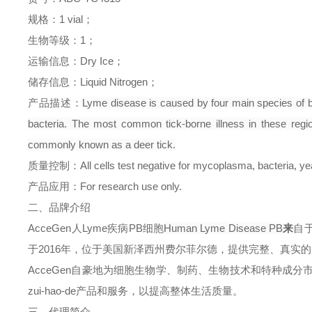
规格：
1 vial
；
生物等级：
1
；
运输信息：
Dry Ice
；
储存信息：
Liquid Nitrogen
；
产品描述：
Lyme disease is caused by four main species of bacte
bacteria. The most common tick-borne illness in these regio
commonly known as a deer tick.
质量控制：
All cells test negative for mycoplasma, bacteria, ye
产品应用：
For research use only.
二、品牌介绍
AcceGen
人
Lyme
疾病
PB
细胞
Human Lyme Disease PB
来
自
于
2016
年，位于美国新泽西州费尔菲尔德，提供完整、真实的
AcceGen
自豪地为细胞生物学、制药、生物技术和特种成分
zui-hao-de
产品和服务，以提高整体生活质量。
三、代理简介