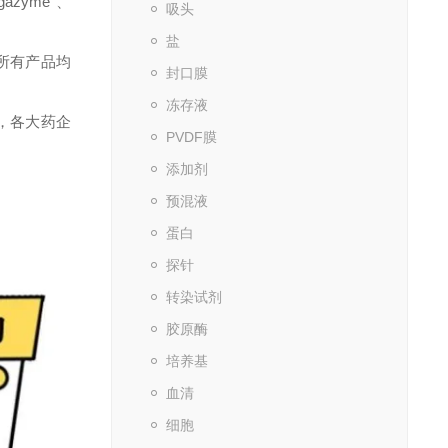
gazyme
、
吸头
盐
所有产品均
封口膜
冻存液
，各大药企
PVDF膜
添加剂
预混液
蛋白
探针
转染试剂
胶原酶
培养基
血清
细胞