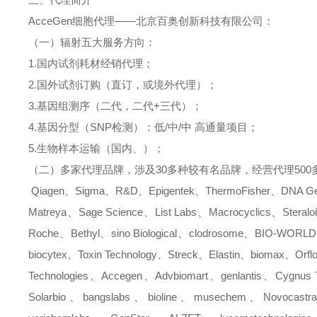
AcceGen
细胞代理
——北京百奥创新科技有限公司：
（一）辐射五大服务方向：
1.
国内试剂耗材经销代理；
2.
国外试剂订购（直订，或境外代理）；
3.
基因组测序（二代，二代
+
三代）；
4.
基因分型（
SNP
检测）：低
/
中
/
中
高通量项目；
5.
生物样本运输（国内、）；
（二）多家代理品牌，涉及
30
多种较有名品牌，经营代理
500
Qiagen
、
Sigma
、
R&D
、
Epigentek
、
ThermoFisher
、
DNA Ge
Matreya
、
Sage Science
、
List Labs
、
Macrocyclics
、
Steralo
Roche
、
Bethyl
、
sino Biological
、
clodrosome
、
BIO-WORLD
biocytex
、
Toxin Technology
、
Streck
、
Elastin
、
biomax
、
Orfl
Technologies
、
Accegen
、
Advbiomart
、
genlantis
、
Cygnus 
Solarbio
、
bangslabs
、
bioline
、
musechem
、
Novocastra