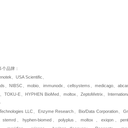
多个品牌：
notek
、
USA Scientific
、
ids
、
NIBSC
、
mobio
、
immunodx
、
cellsystems
、
medicago
、
abca
、
TOKU-E
、
HYPHEN BioMed
、
moltox
、
ZeptoMetrix
、
Internatio
o
Technologies LLC
、
Enzyme Research
、
Bio/Data Corporation
、
Gr
stemrd
、
hyphen-biomed
、
polyplus
、
moltox
、
exiqon
、
pen