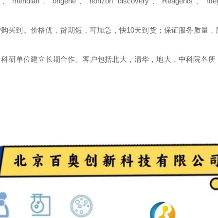
s
、
meridian
、
origene
、
horizon
discovery
、
Reagents
、
me
户购买到。价格优，货期短，可加急，快
10
天到货；保证服务质量，
、科研单位建立长期合作。客户包括北大，清华，地大，中科院各所