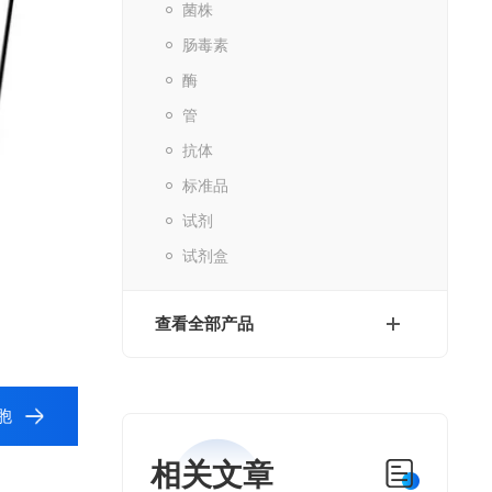
菌株
肠毒素
酶
管
抗体
标准品
试剂
试剂盒
查看全部产品
胞
相关文章