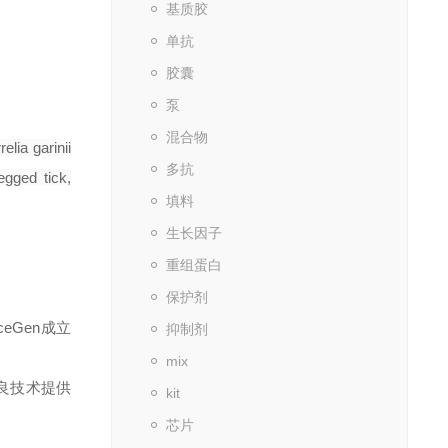
基质胶
单抗
胶囊
泵
混合物
elia garinii
多抗
egged tick,
填料
生长因子
重组蛋白
保护剂
ceGen
成立
抑制剂
mix
良技术提供
kit
芯片