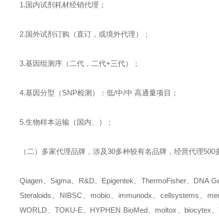
1.
国内试剂耗材经销代理；
2.
国外试剂订购（直订，或境外代理）；
3.
基因组测序（二代，二代
+
三代）；
4.
基因分型（
SNP
检测）：低
/
中
/
中
高通量项目；
5.
生物样本运输（国内、）；
（二）多家代理品牌，涉及
30
多种较有名品牌，经营代理
500
Qiagen
、
Sigma
、
R&D
、
Epigentek
、
ThermoFisher
、
DNA Ge
Steraloids
、
NIBSC
、
mobio
、
immunodx
、
cellsystems
、
med
WORLD
、
TOKU-E
、
HYPHEN BioMed
、
moltox
、
biocytex
、