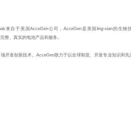
pak
来
自于美国
AcceGen
公司，
AcceGen
是美国
ling-xian
的生物
供完整、真实的电池产品和服务。
市场开发创新技术。
AcceGen
致力于以全球制造、开发专业知识和先