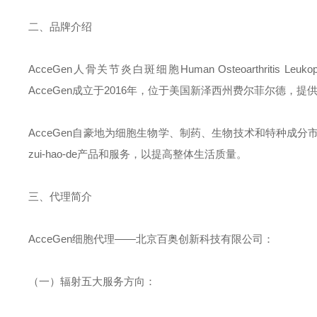
二、品牌介绍
AcceGen
人骨关节炎白斑细胞
Human Osteoarthritis Leuko
AcceGen
成立于
2016
年，位于美国新泽西州费尔菲尔德，提
AcceGen
自豪地为细胞生物学、制药、生物技术和特种成分
zui-hao-de
产品和服务，以提高整体生活质量。
三、代理简介
AcceGen
细胞代理
——北京百奥创新科技有限公司：
（一）辐射五大服务方向：