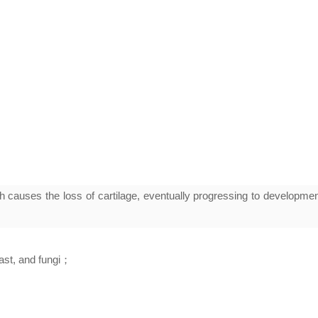
ch causes the loss of cartilage, eventually progressing to development
ast, and fungi
；