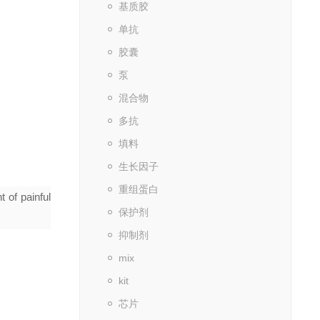
基质胶
单抗
胶囊
泵
混合物
多抗
填料
生长因子
重组蛋白
 of painful
保护剂
抑制剂
mix
kit
芯片