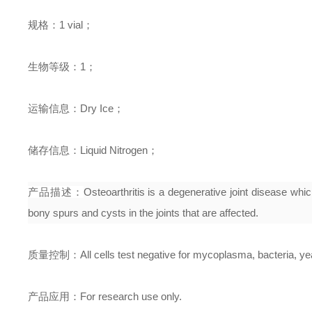
规格：
1 vial
；
生物等级：
1
；
运输信息：
Dry Ice
；
储存信息：
Liquid Nitrogen
；
产品描述：
Osteoarthritis is a degenerative joint disease whi
bony spurs and cysts in the joints that are affected.
质量控制：
All cells test negative for mycoplasma, bacteria, ye
产品应用：
For research use only.