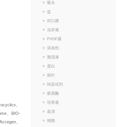
吸头
盐
封口膜
冻存液
PVDF膜
添加剂
预混液
蛋白
探针
转染试剂
胶原酶
培养基
ocyclics
、
血清
ome
、
BIO-
细胞
Accegen
、