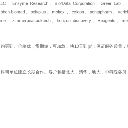
LLC
、
Enzyme Research
、
Bio/Data Corporatio
n
、
Greer Lab
、
yphen-biomed
、
polyplus
、
moltox
、
exiqon
、
pentapharm
、
veri
ene
、
zimmerpeacocktech
、
horizon
discovery
、
Reagents
、
me
户购买到。价格优，货期短，可加急，快
10
天到货；保证服务质量，
、科研单位建立长期合作。客户包括北大，清华，地大，中科院各所