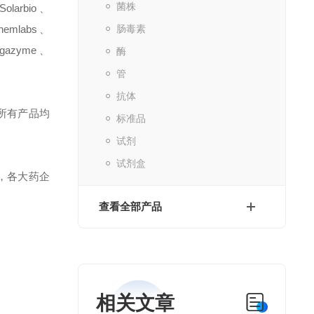
菌株
Solarbio
、
chemlabs
、
肠毒素
gazyme
、
酶
管
抗体
所有产品均
标准品
试剂
试剂盒
，各大药企
查看全部产品
相关文章