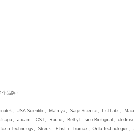
多个品牌：
notek
、
USA Scientific
、
Matreya
、
Sage Science
、
List Labs
、
Macr
icago
、
abca
m
、
CST
、
Roche
、
Bethyl
、
sino Biological
、
clodros
Toxin Technology
、
Streck
、
Elastin
、
biomax
、
Orflo
Technologies
、