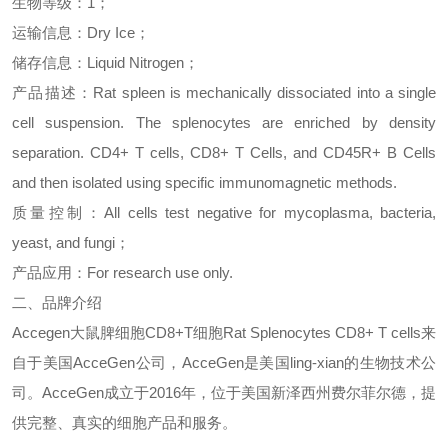
生物等级：
1
；
运输信息：
Dry Ice
；
储存信息：
Liquid Nitrogen
；
产品描述：
Rat spleen is mechanically dissociated into a single
cell suspension. The splenocytes are enriched by density
separation. CD4+ T cells, CD8+ T Cells, and CD45R+ B Cells
and then isolated using specific immunomagnetic methods.
质量控制：
All cells test negative for mycoplasma, bacteria,
yeast, and fungi
；
产品应用：
For research use only.
二、品牌介绍
Accegen
大鼠脾细胞
CD8+T
细胞
Rat Splenocytes CD8+ T cells
来
自于美国
AcceGen
公司，
AcceGen
是美国
ling-xian
的生物技术公
司。
AcceGen
成立于
2016
年，位于美国新泽西州费尔菲尔德，提
供完整、真实的
细胞
产品和服务。