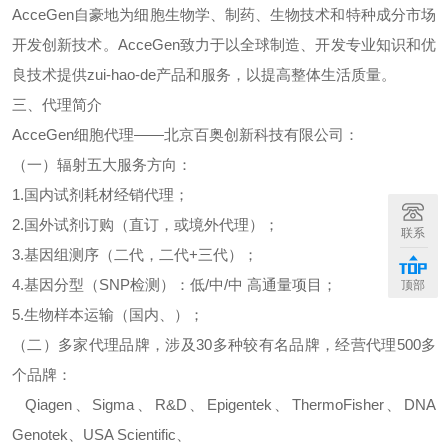
AcceGen
自豪地为细胞生物学、制药、生物技术和特种成分市场
开发创新技术。
AcceGen
致力于以全球制造、开发专业知识和优
良技术提供
zui-hao-de
产品和服务，以提高整体生活质量。
三、代理简介
AcceGen
细胞代理
——北京百奥创新科技有限公司：
（一）辐射五大服务方向：
1.
国内试剂耗材经销代理；
2.
国外试剂订购（直订，或境外代理）；
联系
3.
基因组测序（二代，二代
+
三代）；
4.
基因分型（
SNP
检测）：低
/
中
/
中
高通量项目；
顶部
5.
生物样本运输（国内、）；
（二）多家代理品牌，涉及
30
多种较有名品牌，经营代理
500
多
个品牌：
Qiagen
、
Sigma
、
R&D
、
Epigentek
、
ThermoFisher
、
DNA
Genotek
、
USA Scientific
、