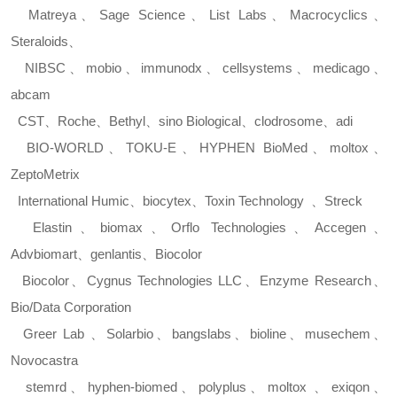
Matreya
、
Sage Science
、
List Labs
、
Macrocyclics
、
Steraloids
、
NIBSC
、
mobio
、
immunodx
、
cellsystems
、
medicago
、
abcam
CST
、
Roche
、
Bethyl
、
sino Biological
、
clodrosome
、
adi
BIO-WORLD
、
TOKU-E
、
HYPHEN BioMed
、
moltox
、
ZeptoMetrix
International Humic
、
biocytex
、
Toxin Technology
、
Streck
Elastin
、
biomax
、
Orflo Technologies
、
Accegen
、
Advbiomart
、
genlantis
、
Biocolor
Biocolor
、
Cygnus Technologies LLC
、
Enzyme Research
、
Bio/Data Corporation
Greer Lab
、
Solarbio
、
bangslabs
、
bioline
、
musechem
、
Novocastra
stemrd
、
hyphen-biomed
、
polyplus
、
moltox
、
exiqon
、