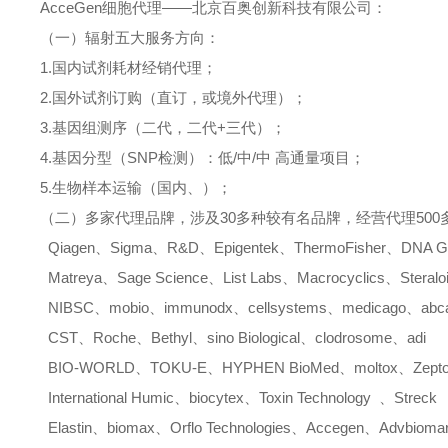
AcceGen
细胞代理
——北京百奥创新科技有限公司：
（一）辐射五大服务方向：
1.
国内试剂耗材经销代理；
2.
国外试剂订购（直订，或境外代理）；
3.
基因组测序（二代，二代
+
三代）；
4.
基因分型（
SNP
检测）：低
/
中
/
中
高通量项目；
5.
生物样本运输（国内、）；
（二）多家代理品牌，涉及
30
多种较有名品牌，经营代理
500
Qiagen
、
Sigma
、
R&D
、
Epigentek
、
ThermoFisher
、
DNA G
Matreya
、
Sage Science
、
List Labs
、
Macrocyclics
、
Steralo
NIBSC
、
mobio
、
immunodx
、
cellsystems
、
medicago
、
ab
CST
、
Roche
、
Bethyl
、
sino Biological
、
clodrosome
、
adi
BIO-WORLD
、
TOKU-E
、
HYPHEN BioMed
、
moltox
、
Zept
International Humic
、
biocytex
、
Toxin Technology
、
Streck
Elastin
、
biomax
、
Orflo Technologies
、
Accegen
、
Advbiomar