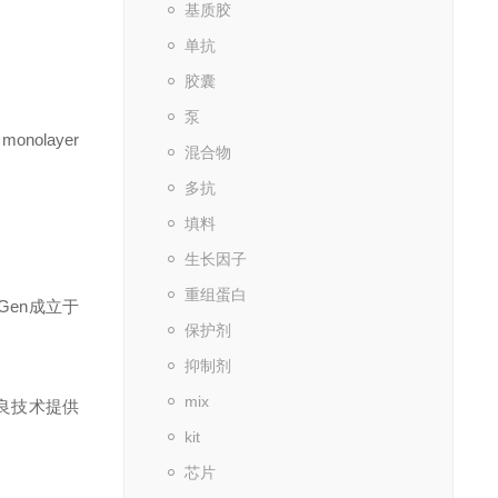
基质胶
单抗
胶囊
泵
a monolayer
混合物
多抗
填料
生长因子
重组蛋白
Gen
成立于
保护剂
抑制剂
mix
良技术提供
kit
芯片