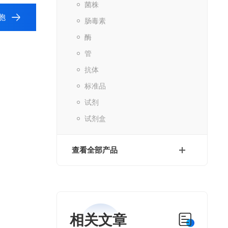
菌株
胞
肠毒素
酶
管
抗体
标准品
试剂
试剂盒
查看全部产品
相关文章