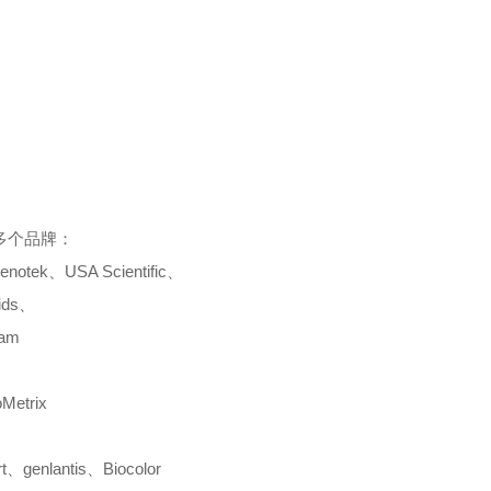
多个品牌：
enotek
、
USA Scientific
、
ids
、
cam
oMetrix
t
、
genlantis
、
Biocolor