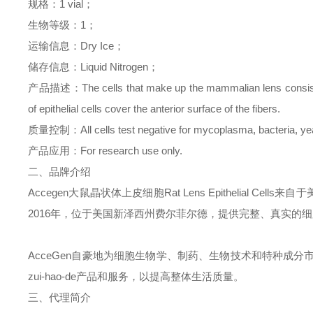
规格：
1 vial
；
生物等级：
1
；
运输信息：
Dry Ice
；
储存信息：
Liquid Nitrogen
；
产品描述：
The cells that make up the mammalian lens consist 
of epithelial cells cover the anterior surface of the fibers.
质量控制：
All cells test negative for mycoplasma, bacteria, ye
产品应用：
For research use only.
二、品牌介绍
Accegen
大鼠晶状体上皮细胞
Rat Lens Epithelial Cells
来
自于
2016
年，位于美国新泽西州费尔菲尔德，提供完整、真实的
细
AcceGen
自豪地为细胞生物学、制药、生物技术和特种成分
zui-hao-de
产品和服务，以提高整体生活质量。
三、代理简介