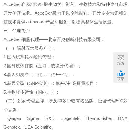
AcceGen
自豪地为细胞生物学、制药、生物技术和特种成分市场
开发创新技术。
AcceGen
致力于以全球制造、开发专业知识和先
进技术提供
zui-hao-de
产品和服务，以提高整体生活质量。
三、代理简介
AcceGen
细胞代理
——北京百奥创新科技有限公司：
（一）辐射五大服务方向：
1.
国内试剂耗材经销代理；
联系
2.
国外试剂订购（直订，或境外代理）；
3.
基因组测序（二代，二代
+
三代）；
顶部
4.
基因分型（
SNP
检测）：低
/
中
/
中
高通量项目；
5.
生物样本运输（国内、）；
（二）多家代理品牌，涉及
30
多种较有名品牌，经营代理
500
多
个品牌：
Qiagen
、
Sigma
、
R&D
、
Epigentek
、
ThermoFisher
、
DNA
Genotek
、
USA Scientific
、