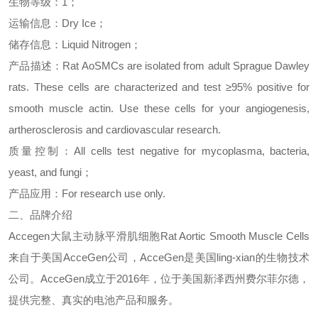
生物等级：
1
；
运输信息：
Dry Ice
；
储存信息：
Liquid Nitrogen
；
产品描述：
Rat AoSMCs are isolated from adult Sprague Dawley
rats. These cells are characterized and test
≥
95% positive for
smooth muscle actin. Use these cells for your angiogenesis,
artherosclerosis and cardiovascular research.
质量控制：
All cells test negative for mycoplasma, bacteria,
yeast, and fungi
；
产品应用：
For research use only.
二、品牌介绍
Accegen
大鼠主动脉平滑肌细胞
Rat Aortic Smooth Muscle Cells
来
自于美国
AcceGen
公司，
AcceGen
是美国
ling-xian
的生物技术
公司。
AcceGen
成立于
2016
年，位于美国新泽西州费尔菲尔德，
提供完整、真实的电池产品和服务。