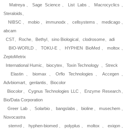
Matreya
、
Sage Science
、
List Labs
、
Macrocyclics
、
Steraloids
、
NIBSC
、
mobio
、
immunodx
、
cellsystems
、
medicago
、
abcam
CST
、
Roche
、
Bethyl
、
sino Biological
、
clodrosome
、
adi
BIO-WORLD
、
TOKU-E
、
HYPHEN BioMed
、
moltox
、
ZeptoMetrix
International Humic
、
biocytex
、
Toxin Technology
、
Streck
Elastin
、
biomax
、
Orflo Technologies
、
Accegen
、
Advbiomart
、
genlantis
、
Biocolor
Biocolor
、
Cygnus Technologies LLC
、
Enzyme Research
、
Bio/Data Corporation
Greer Lab
、
Solarbio
、
bangslabs
、
bioline
、
musechem
、
Novocastra
stemrd
、
hyphen-biomed
、
polyplus
、
moltox
、
exiqon
、