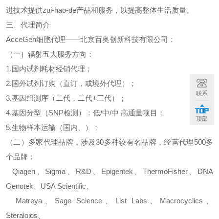
进技术提供
zui-hao-de
产品和服务，以提高整体生活质量。
三、代理简介
AcceGen
细胞代理
——北京百奥创新科技有限公司：
（一）辐射五大服务方向：
1.
国内试剂耗材经销代理；
2.
国外试剂订购（直订，或境外代理）；
联系
3.
基因组测序（二代，二代
+
三代）；
4.
基因分型（
SNP
检测）：低
/
中
/
中
高通量项目；
顶部
5.
生物样本运输（国内、）；
（二）多家代理品牌，涉及
30
多种较有名品牌，经营代理
500
多
个品牌：
Qiagen
、
Sigma
、
R&D
、
Epigentek
、
ThermoFisher
、
DNA
Genotek
、
USA Scientific
、
Matreya
、
Sage Science
、
List Labs
、
Macrocyclics
、
Steraloids
、