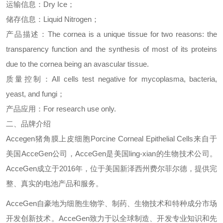
运输信息：
Dry Ice
；
储存信息：
Liquid Nitrogen
；
产品描述：
The cornea is a unique tissue for two reasons: the
transparency function and the synthesis of most of its proteins
due to the cornea being an avascular tissue.
质量控制：
All cells test negative for mycoplasma, bacteria,
yeast, and fungi
；
产品应用：
For research use only.
二、品牌介绍
Accegen
猪角膜上皮细胞
Porcine Corneal Epithelial Cells
来
自于
美国
AcceGen
公司，
AcceGen
是美国
ling-xian
的生物技术公司。
AcceGen
成立于
2016
年，位于美国新泽西州费尔菲尔德，提供完
整、真实的电池产品和服务。
AcceGen
自豪地为细胞生物学、制药、生物技术和特种成分市场
开发创新技术。
AcceGen
致力于以全球制造、开发专业知识和先