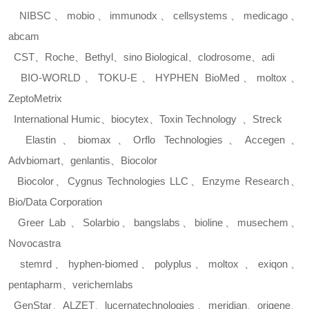
NIBSC
、
mobio
、
immunodx
、
cellsystems
、
medicago
、
abcam
CST
、
Roche
、
Bethyl
、
sino Biological
、
clodrosome
、
adi
BIO-WORLD
、
TOKU-E
、
HYPHEN BioMed
、
moltox
、
ZeptoMetrix
International Humic
、
biocytex
、
Toxin Technology
、
Streck
Elastin
、
biomax
、
Orflo Technologies
、
Accegen
、
Advbiomart
、
genlantis
、
Biocolor
Biocolor
、
Cygnus Technologies LLC
、
Enzyme Research
、
Bio/Data Corporation
Greer Lab
、
Solarbio
、
bangslabs
、
bioline
、
musechem
、
Novocastra
stemrd
、
hyphen-biomed
、
polyplus
、
moltox
、
exiqon
、
pentapharm
、
verichemlabs
GenStar
、
ALZET
、
lucernatechnologies
、
meridian
、
origene
、