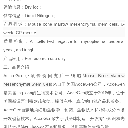
运输信息：
Dry Ice
；
储存信息：
Liquid Nitrogen
；
产品描述：
Mouse bone marrow mesenchymal stem cells
, 6-
week ICR mouse
质量控制：
All cells test negative for mycoplasma, bacteria,
yeast, and fungi
；
产品应用：
For research use only.
二、品牌介绍
AccceGen
小鼠骨髓间充质干细胞
Mouse Bone Marrow
Mesenchymal Stem Cells
来
自于美国
AcceGen
公司，
AcceGen
是美国
ling-xian
的生物技术公司。
AcceGen
成立于
2016
年，位于
美国新泽西州费尔菲尔德，提供完整、真实的电池产品和服务。
AcceGen
自豪地为细胞生物学、制药、生物技术和特种成分市场
开发创新技术。
AcceGen
致力于以全球制造、开发专业知识和先
进技术提供
zui-hao-de
产品和服务，以提高整体生活质量。