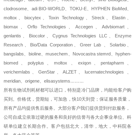
clodrosome
、
adi
BIO-WORLD
、
TOKU-E
、
HYPHEN BioMed
、
moltox
、
biocytex
、
Toxin Technology
、
Streck
、
Elastin
、
biomax
、
Orflo Technologies
、
Accegen
、
Advbiomart
、
genlantis
、
Biocolor
、
Cygnus Technologies LLC
、
Enzyme
Research
、
Bio/Data Corporation
、
Greer Lab
、
Solarbio
、
bangslabs
、
bioline
、
musechem
、
Novocastra
stemrd
、
hyphen-
biomed
、
polyplus
、
moltox
、
exiqon
、
pentapharm
、
verichemlabs
、
GenStar
、
ALZET
、
lucernatechnologies
、
meridian
、
origene
、
elisasystems………
所有生物试剂耗材都可以进口，特别是冷门品牌，均能给客户购
买到。价格优，货期短，可加急，快
10
天到货；保证服务质量，
所有产品均提供售后服务。大部分客户我们提供货到付款服务，
公司自成立依靠过硬的服务和良好的信誉与各大企事业单位、科
研单位建立长期合作。客户包括北大，清华，地大，中科院各