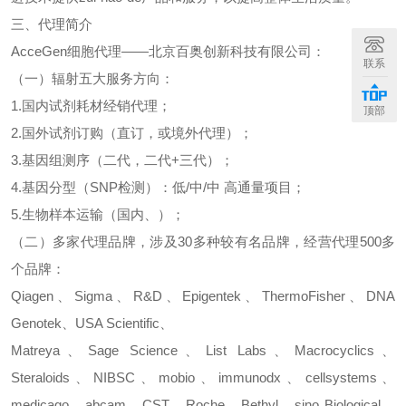
三、代理简介
AcceGen
细胞代理
——北京百奥创新科技有限公司：
联系
（一）辐射五大服务方向：
1.
国内试剂耗材经销代理；
顶部
2.
国外试剂订购（直订，或境外代理）；
3.
基因组测序（二代，二代
+
三代）；
4.
基因分型（
SNP
检测）：低
/
中
/
中
高通量项目；
5.
生物样本运输（国内、）；
（二）多家代理品牌，涉及
30
多种较有名品牌，经营代理
500
多
个品牌：
Qiagen
、
Sigma
、
R&D
、
Epigentek
、
ThermoFisher
、
DNA
Genotek
、
USA Scientific
、
Matreya
、
Sage Science
、
List Labs
、
Macrocyclics
、
Steraloids
、
NIBSC
、
mobio
、
immunodx
、
cellsystems
、
medicago
、
abcam
、
CST
、
Roche
、
Bethyl
、
sino Biological
、