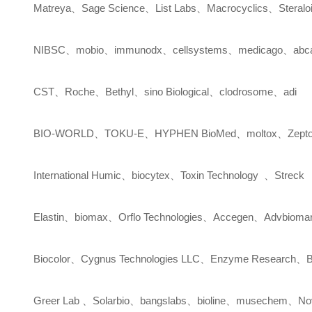
Matreya
、
Sage Science
、
List Labs
、
Macrocyclics
、
Steralo
NIBSC
、
mobio
、
immunodx
、
cellsystems
、
medicago
、
ab
CST
、
Roche
、
Bethyl
、
sino Biological
、
clodrosome
、
adi
BIO-WORLD
、
TOKU-E
、
HYPHEN BioMed
、
moltox
、
Zept
International Humic
、
biocytex
、
Toxin Technology
、
Streck
Elastin
、
biomax
、
Orflo Technologies
、
Accegen
、
Advbiomar
Biocolor
、
Cygnus Technologies LLC
、
Enzyme Research
、
B
Greer Lab
、
Solarbio
、
bangslabs
、
bioline
、
musechem
、
No