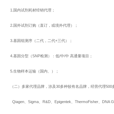
1.
国内试剂耗材经销代理；
2.
国外试剂订购（直订，或境外代理）；
3.
基因组测序（二代，二代
+
三代）；
4.
基因分型（
SNP
检测）：低
/
中
/
中
高通量项目；
5.
生物样本运输（国内、）；
（二）多家代理品牌，涉及
30
多种较有名品牌，经营代理
500
Qiagen
、
Sigma
、
R&D
、
Epigentek
、
ThermoFisher
、
DNA G