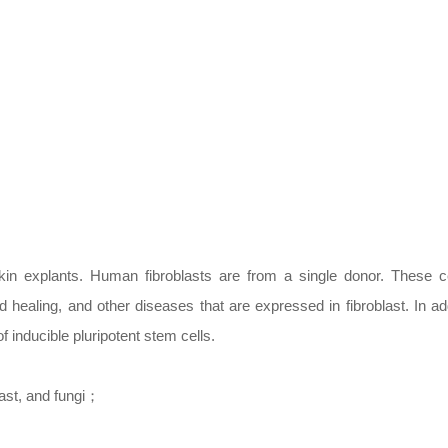
kin explants. Human fibroblasts are from a single donor. These c
healing, and other diseases that are expressed in fibroblast. In add
 inducible pluripotent stem cells.
ast, and fungi
；