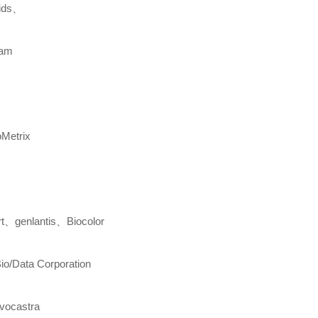
ids
、
cam
oMetrix
t
、
genlantis
、
Biocolor
io/Data Corporation
vocastra