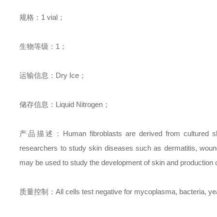
规格
：
1 vial
；
生物等级
：
1
；
运输信息
：
Dry Ice
；
储存信息
：
Liquid Nitrogen
；
产品描述
：
Human fibroblasts are derived from cultured s
researchers to study skin diseases such as dermatitis, wound 
may be used to study the development of skin and production of
质量控制
：
All cells test negative for mycoplasma, bacteria, ye