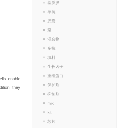
基质胶
单抗
胶囊
泵
混合物
多抗
填料
生长因子
重组蛋白
ells enable
保护剂
ition, they
抑制剂
mix
kit
芯片