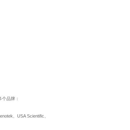
多个品牌：
enotek
、
USA Scientific
、