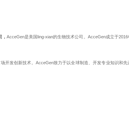
司，
AcceGen
是美国
ling-xian
的生物技术公司。
AcceGen
成立于
2016
市场开发创新技术。
AcceGen
致力于以全球制造、开发专业知识和先