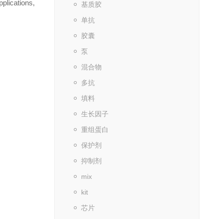
lications,
基质胶
单抗
胶囊
泵
混合物
多抗
填料
生长因子
重组蛋白
保护剂
抑制剂
mix
kit
芯片