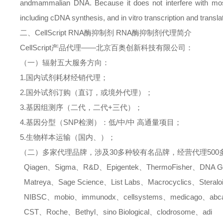
andmammalian DNA. Because it does not interfere with mos
including cDNA synthesis, and in vitro transcription and transla
二、
CellScript RNA
酶抑制剂
RNA
酶抑制剂
代理简介
CellScript
产品
代理
——北京百奥创新科技有限公司：
（一）辐射五大服务方向：
1.
国内试剂耗材经销代理；
2.
国外试剂订购（直订，或境外代理）；
3.
基因组测序（二代，二代
+
三代）；
4.
基因分型（
SNP
检测）：低
/
中
/
中
高通量项目；
5.
生物样本运输（国内、）；
（二）多家代理品牌，涉及
30
多种较有名品牌，经营代理
500
Qiagen
、
Sigma
、
R&D
、
Epigentek
、
ThermoFisher
、
DNA G
Matreya
、
Sage Science
、
List Labs
、
Macrocyclics
、
Steralo
NIBSC
、
mobio
、
immunodx
、
cellsystems
、
medicago
、
ab
CST
、
Roche
、
Bethyl
、
sino Biological
、
clodrosome
、
adi