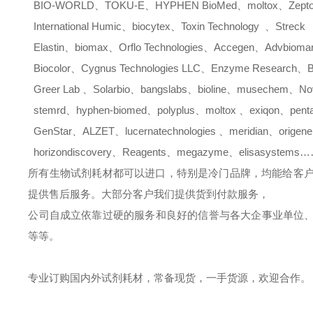
BIO-WORLD
、
TOKU-E
、
HYPHEN BioMed
、
moltox
、
Zept
International Humic
、
biocytex
、
Toxin Technology
、
Streck
Elastin
、
biomax
、
Orflo Technologies
、
Accegen
、
Advbiomar
Biocolor
、
Cygnus Technologies LLC
、
Enzyme Research
、
B
Greer Lab
、
Solarbio
、
bangslabs
、
bioline
、
musechem
、
No
stemrd
、
hyphen-biomed
、
polyplus
、
moltox
、
exiqon
、
pent
GenStar
、
ALZET
、
lucernatechnologies
、
meridian
、
origene
horizondiscovery
、
Reagents
、
megazyme
、
elisasystems
所有生物试剂耗材都可以进口，特别是冷门品牌，均能给客
提供售后服务。大部分客户我们提供货到付款服务，
公司自成立依靠过硬的服务和良好的信誉与各大企事业单位
等等。
专业订购国内外试剂耗材，常备现货，一手货源，欢迎合作。