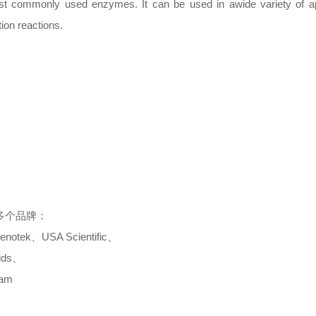
t commonly used enzymes. It can be used in awide variety of app
tion reactions.
多个品牌：
enotek
、
USA Scientific
、
ids
、
cam