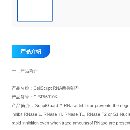
产品介绍
一、
产品简介
产品名称：
CellScript RNA
酶抑制剂
产品货号：
C-SRI6310K
产品简介：
ScriptGuard™ RNase Inhibitor prevents the degr
inhibit RNase 1, RNase H, RNase T1, RNase T2 or S1 Nucleas
rapid inhibition even when trace amountsof RNase are present