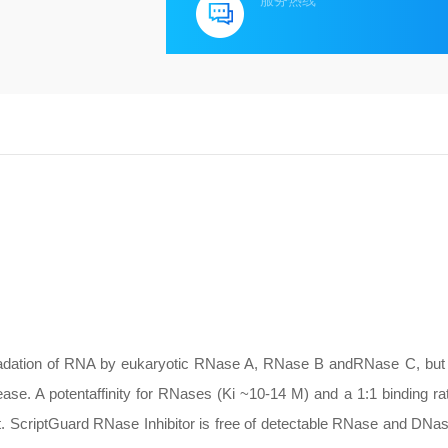
服务热线
adation of RNA by eukaryotic RNase A, RNase B andRNase C, but i
e. A potentaffinity for RNases (Ki ~10-14 M) and a 1:1 binding ra
. ScriptGuard RNase Inhibitor is free of detectable RNase and DNase