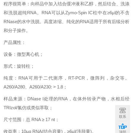
程序很简单：向样品中加入结合缓冲液和乙醇，然后结合、洗涤
和洗脱超纯
RNA
。
RNA
可以从
Zymo-Spin IC
柱中在
≥6µl
的不含
RNase
的水中洗脱。高度浓缩、纯化的
RNA
适用于所有后续分析
和分子操作。
产品属性：
设备：微型离心机；
形式：旋转柱；
纯度：
RNA
可用于二代测序，
RT-PCR
，微阵列，杂交等。
A260/A280
、
A260/A230: > 1.8
；
样品来源：
DNase I
处理的
RNA
，在体外转录产物，水相后经
TRIzol/
氯仿或类似萃取；
联系
尺寸范围：总
RNA ≥ 17 nt
；
收益率：
10µg RNA(
结合容量
)
，
≥6µl(
洗脱量
)
。
顶部