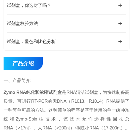
试剂盒，你选对了吗？
试剂盒校验方法
试剂盒：显色和比色分析
产品介绍
一、
产品简介
:
Zymo RNA
纯化和浓缩试剂盒
是
RNA
清洁试剂盒，为快速制备高
质量、可进行
RT-PCR
的无
DNA
（
R1013
、
R1014
）
RNA
提供了
一种简单可靠的方法。这种简单的程序是基于使用的单一缓冲系
统和
Zymo-Spin
柱技术，该技术允许选择性回收总
RNA
（
>17nt
）、大
RNA
（
>200nt
）和
/
或小
RNA
（
17-200nt
）。