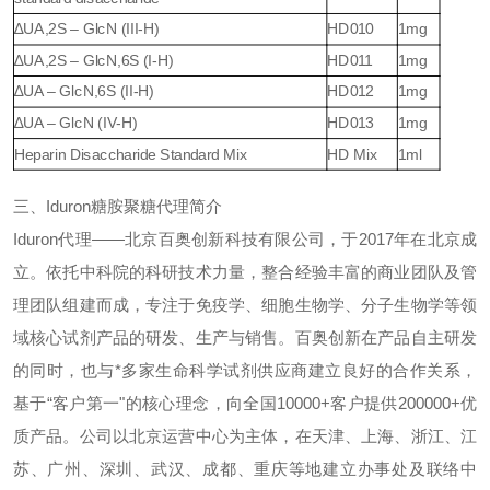
∆UA,2S – GlcN (III-H)
HD010
1mg
∆UA,2S – GlcN,6S (I-H)
HD011
1mg
∆UA – GlcN,6S (II-H)
HD012
1mg
∆UA – GlcN (IV-H)
HD013
1mg
Heparin Disaccharide Standard Mix
HD Mix
1ml
三、
Iduro
n
糖胺聚糖代理简介
Iduron
代理
——
北京百奥创新科技有限公司
，
于
2017
年在北京成
立。依托中科院的科研技术力量，整合经验丰富的商业团队及管
理团队组建而成，专注于免疫学、细胞生物学、分子生物学等领
域核心试剂产品的研发、生产与销售。百奥创新在产品自主研发
的同时，也与*多家生命科学试剂供应商建立良好的合作关系，
基于“客户第一"的核心理念，向全国
10000+
客户提供
200000+
优
质产品。公司以北京运营中心为主体，在天津、上海、浙江、江
苏、广州、深圳、武汉、成都、重庆等地建立办事处及联络中