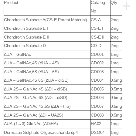
+
Product
Catalog
Qty
No
Chondroitin Sulphate A
(CS-E Parent Material)
CS-A
2mg
Chondroitin Sulphate E I
CS-E I
2mg
Chondroitin Sulphate E II
CS-E II
2mg
Chondroitin Sulphate D
CD-D
2mg
∆UA – GalNAc
CD001
1mg
∆UA – GalNAc,4S (∆UA – 4S)
CD002
1mg
∆UA – GalNAc,6S (∆UA – 6S)
CD003
1mg
∆UA – GalNAc,4S,6S (∆UA – diSE)
CD004
0.5mg
∆UA,2S – GalNAc,4S (∆Di – diSB)
CD005
0.5mg
∆UA,2S – GalNAc,6S (∆Di – diSD)
CD006
0.5mg
∆UA,2S – GalNAc,4S,6S (∆Di – triS)
CD007
0.5mg
∆UA,2S – GalNAc (∆Di – UA2S)
CD008
0.5mg
ΔUA-(1→3)-GlcNAc (ΔDiHA)
HA02
1mg
Dermatan Sulphate Oligosaccharide dp4
DSO04
1mg