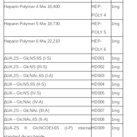
Heparin Polymer 4 Mw 16,400
HEP-
1mg
POLY 4
Heparin Polymer 5 Mw 18,730
HEP-
1mg
POLY 5
Heparin Polymer 6 Mw 22,210
HEP-
1mg
POLY 6
∆UA,2S – GlcNS,6S (I-S)
HD001
1mg
∆UA,2S – GlcNS (III-S)
HD002
1mg
∆UA,2S – GlcNAc,6S (I-A)
HD003
1mg
∆UA – GlcNS,6S (II-S)
HD004
1mg
∆UA – GlcNS (IV-S)
HD005
1mg
∆UA – GlcNAc (IV-A)
HD006
1mg
∆UA,2S – GlcNAc (III-A)
HD007
1mg
∆UA – GlcNAc,6S (II-A)
HD008
1mg
∆UA-2S ® GlcNCOEt-6S (I-P) internal
HD009
1mg
standard disaccharide