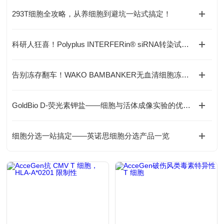
293T细胞全攻略，从养细胞到避坑一站式搞定！
科研人狂喜！Polyplus INTERFERin® siRNA转染试剂——1nM搞定高效基因沉默
告别冻存翻车！WAKO BAMBANKER无血清细胞冻存液——细胞的“专属保温舱“
GoldBio D-荧光素钾盐——细胞与活体成像实验的优选底物
细胞分选一站搞定——英诺思细胞分选产品一览