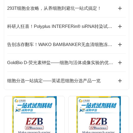
293T细胞全攻略，从养细胞到避坑一站式搞定！
科研人狂喜！Polyplus INTERFERin® siRNA转染试剂——1nM搞定高效基因沉默
告别冻存翻车！WAKO BAMBANKER无血清细胞冻存液——细胞的“专属保温舱“
GoldBio D-荧光素钾盐——细胞与活体成像实验的优选底物
细胞分选一站搞定——英诺思细胞分选产品一览