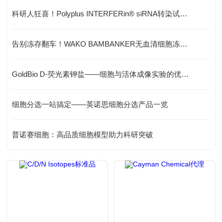
科研人狂喜！Polyplus INTERFERin® siRNA转染试剂——1nM搞定高效基因沉默
告别冻存翻车！WAKO BAMBANKER无血清细胞冻存液——细胞的“专属保温舱“
GoldBio D-荧光素钾盐——细胞与活体成像实验的优选底物
细胞分选一站搞定——英诺思细胞分选产品一览
普诺赛细胞：高品质细胞模型助力科研突破